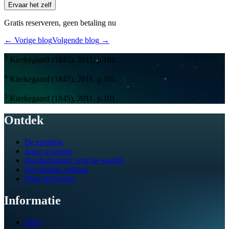
Ervaar het zelf
Gratis reserveren, geen betaling nu
←
Vorige blog
Volgende blog
→
3
Kierkegaard (1845), 2011, p.101.
4
Kierkegaard (1845), 2011, p.101.
5
Kierkegaard (1845), 2011, p.101.
Ontdek
De ervaring
Jouw woorden
Boodschappen voor de wereld
Het diepere verhaal
Waar het begon
Informatie
FAQ