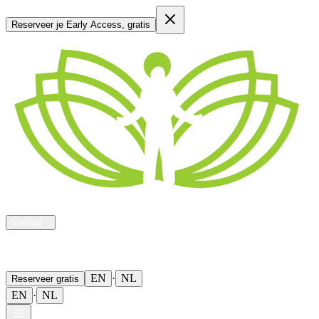
Reserveer je Early Access, gratis
De ervaring
Jouw woorden
Blog
Verhaal
FAQ
EN
·
NL
Reserveer gratis
EN
·
NL