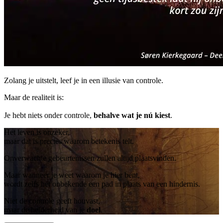
Zolang je uitstelt, leef je in een illusie van controle.
Maar de realiteit is:
Je hebt niets onder controle,
behalve wat je nú kiest
.
Het leven is onzeker,
maar dat is precies waarom betekenis telt.
Onverwachte gebeurtenissen zullen altijd plaatsvinden.
Maar wanneer je weet waarom je hier bent,
wordt zelfs het onbekende een pad in plaats van een hindernis.
Niet de controle geeft houvast,
maar de helderheid van je
doel
.