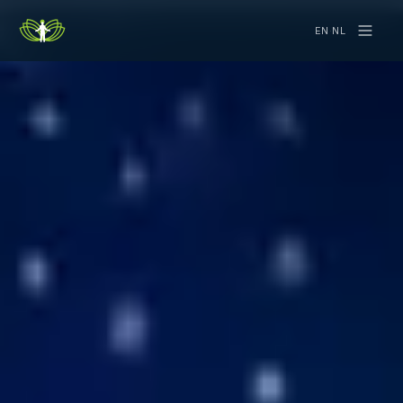
EN
·
NL