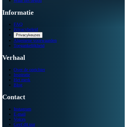
Waar het begon
Informatie
FAQ
Privacybeleid
Privacykeuzes
Algemene voorwaarden
Toegankelijkheid
Verhaal
Over de oprichter
Inspiratie
Het merk
Blog
Contact
Instagram
E-mail
Voices
Geef dit uur